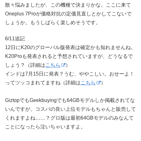
散々悩みましたが、この機種で決まりかな。ここに来て
Oneplus 7Proが価格対抗の定価見直しとかしてこないで
しょうか。もうしばらく楽しめそうです。
6/11追記
12日にK20のグローバル版発表は確定かも知れませんね。
K20Proも発表されると予想されていますが、どうなるで
しょう？（詳細は
こちら
）
インドは7月15日に発表？うむ、ややこしい。おせーよ！
ってツッコまれてますね（詳細は
こちら
）
GiztopでもGeekbuyingでも64GBモデルしか掲載されてな
いんですが、コスパの良い上位モデルもちゃんと販売して
くれますよね……？グロ版は最初64GBモデルのみなんて
ことになったら泣いちゃいますよ。