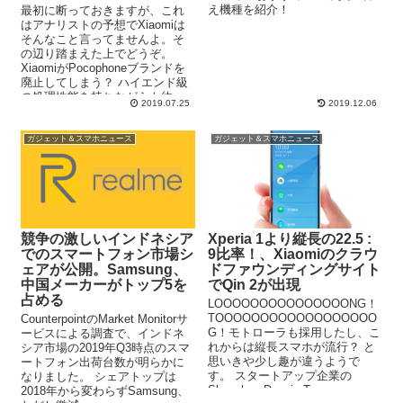
え機種を紹介！
最初に断っておきますが、これ
はアナリストの予想でXiaomiは
そんなこと言ってませんよ。そ
の辺り踏まえた上でどうぞ。
XiaomiがPocophoneブランドを
廃止してしまう？ ハイエンド級
の処理性能を持ちながらも約
2019.07.25
2019.12.06
３...
ガジェット＆スマホニュース
ガジェット＆スマホニュース
競争の激しいインドネシア
Xperia 1より縦長の22.5 :
でのスマートフォン市場シ
9比率！、Xiaomiのクラウ
ェアが公開。Samsung、
ドファウンディングサイト
中国メーカーがトップ5を
でQin 2が出現
占める
LOOOOOOOOOOOOOOONG！
TOOOOOOOOOOOOOOOOOO
CounterpointのMarket Monitorサ
G！モトローラも採用したし、こ
ービスによる調査で、インドネ
れからは縦長スマホが流行？ と
シア市場の2019年Q3時点のスマ
思いきや少し趣が違うようで
ートフォン出荷台数が明らかに
す。 スタートアップ企業の
なりました。 シェアトップは
Shenzhen Duoqin T...
2018年から変わらずSamsung、