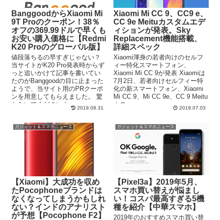
BanggoodからXiaomi Mi
Xiaomi Mi CC 9、CC9 e、
9T Proのクーポン！38％
CC 9e Meituカスタムエデ
オフの369.99ドルで早くも
ィションが発表。Sky
お安い購入価格に【Redmi
Replacement機能搭載、
K20 Proのグローバル版】
詳細スペック
値段落ちるの早すぎじゃない？
Xiaomi渾身の若者向けのセルフ
当サイトがK20 Pro発表時からず
ィー特化スマートフォン、
っと追いかけて記事を書いてい
Xiaomi Mi CC 9が発表 Xiaomiは
たのがBanggoodの目に止まった
7月2日、若者向けセルフィー特
ようで、当サイト用のPRクーポ
化の新スマートフォン、Xiaomi
ンを用意してもらえました。 驚
Mi CC 9、Mi CC 9e、CC 9 Meitu
かないでくださいよ…...
カス...
2019.08.31
2019.07.03
ガジェット＆スマホニュース
ガジェット＆スマホニュース
【Xiaomi】大成功を収め
【Pixel3a】2019年5月、
たPocophoneブランドは
スマホ買い替えが悩まし
なくなってしまうかもしれ
い！コスパ最高すぎる5機
ない？インドのアナリスト
種を紹介【中華スマホ】
が予想【Pocophone F2】
2019年のおすすめスマホ買い替