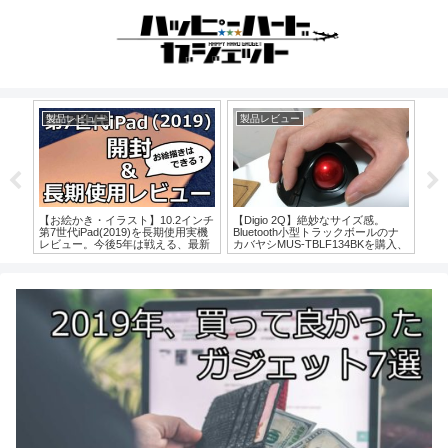
製品レビュー
製品レビュー
ガ
宝石の
【お絵かき・イラスト】10.2インチ
【Digio 2Q】絶妙なサイズ感。
タ
レビ
第7世代iPad(2019)を長期使用実機
Bluetooth小型トラックボールのナ
ド、
レビュー。今後5年は戦える、最新
カバヤシMUS-TBLF134BKを購入、
ディ
無印iPadは最安3万円台なのにほぼ
Surface Goで1ヶ月使用レビュー
受
初代Proと比較できるスペック？
【安定性など追記あり】
【第6世代との違い比較もあり】