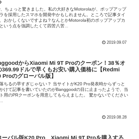
る
w、ちょっと驚きました。私の大好きなMotorolaが、ポップアップ
ラを採用したスマホを開発中かもしれません。ところで記事タイ
、おかしくないですよね？なんとかMotorola初のポップアップカ
という点を強調したくて四苦八苦...
2019.09.07
nggoodからXiaomi Mi 9T Proのクーポン！38％オ
の369.99ドルで早くもお安い購入価格に【Redmi
0 Proのグローバル版】
落ちるの早すぎじゃない？ 当サイトがK20 Pro発表時からずっと
かけて記事を書いていたのがBanggoodの目に止まったようで、当
ト用のPRクーポンを用意してもらえました。 驚かないでください
..
2019.08.28
ーバル版K20 Pro、Xiaomi Mi 9T Proを購入する