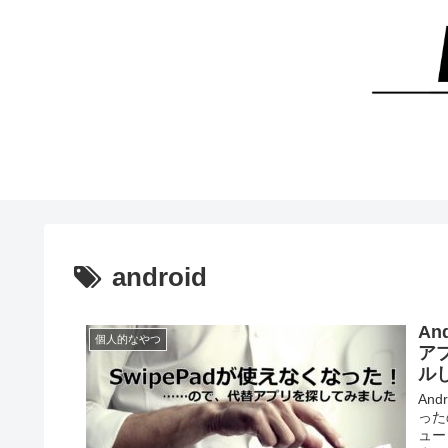
android
An
個人的なやつ
アプ
ル
And
ったの
ュー