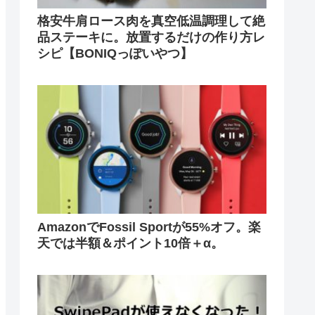
格安牛肩ロース肉を真空低温調理して絶
品ステーキに。放置するだけの作り方レ
シピ【BONIQっぽいやつ】
AmazonでFossil Sportが55%オフ。楽
天では半額＆ポイント10倍＋α。