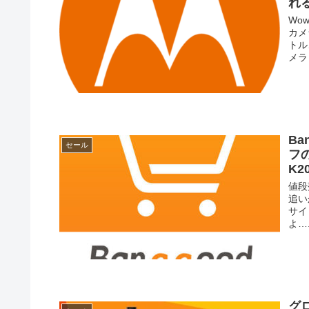
れ
Wo
カメ
トル
メラ
Ba
セール
フ
K2
値段
追い
サイ
よ….
グロ