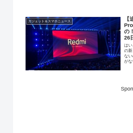
【追
ガジェット＆スマホニュース
Pr
の
2
はい
の新
ない
がな
Spon