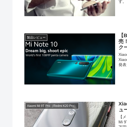
す。
【B
製品レビュー
売
ク
Xia
Xia
発表
Xi
Xiaomi Mi 9T Pro（Redmi K20 Pro）
ュー
【メ
Mi
万円