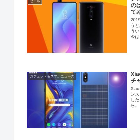
セール
の
て
20
うと
うい
今は
X
ガジェット＆スマホニュース
チ
Xi
ンス
した
ら。