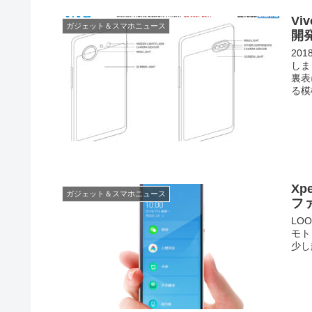
V
ガジェット＆スマホニュース
開
201
しま
裏表
る模
Xp
ガジェット＆スマホニュース
フ
LO
モト
少し