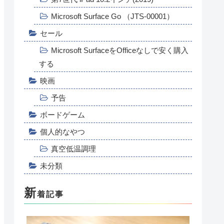
Microsoft Surface Go （JTS-00001）
セール
Microsoft SurfaceをOfficeなしで安く購入
する
映画
予告
ボードゲーム
個人的なやつ
真空低温調理
未分類
新
着記事