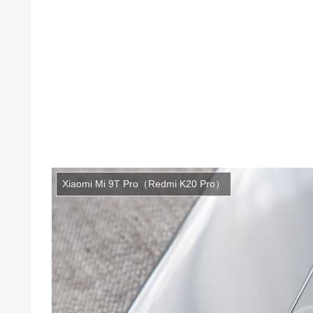
Xiaomi Mi 9T Pro（Redmi K20 Pro）