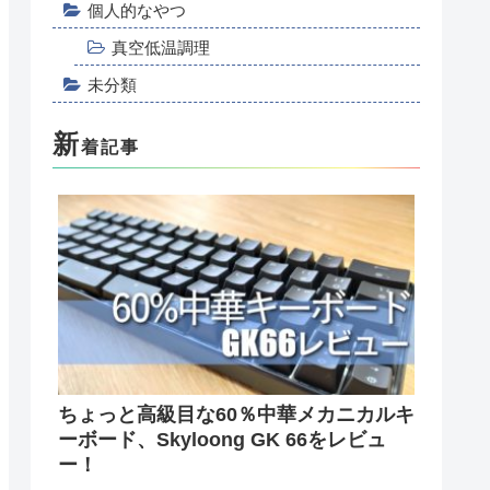
個人的なやつ
真空低温調理
未分類
新
着記事
ちょっと高級目な60％中華メカニカルキ
ーボード、Skyloong GK 66をレビュ
ー！