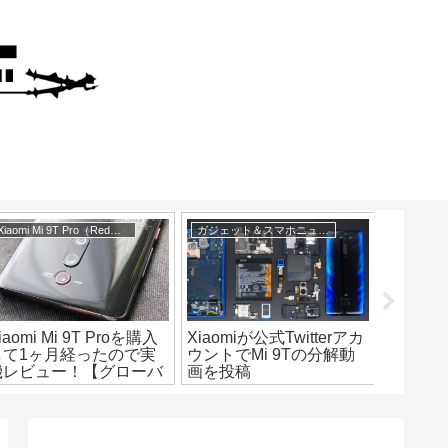
Xiaomi Mi 9T Pro（Redmi K20 Pro）
ガジェット＆スマホニュース
iaomi Mi 9T Proを購入
Xiaomiが公式Twitterアカ
タイプ
して1ヶ月経ったので実
ウントでMi 9Tの分解動
キーボ
機レビュー！【グローバ
画を投稿
「PEN
版Redmi K20 Pro】
ファン
CAMP