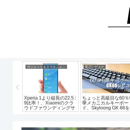
Microsoft Surface Go （JTS-00001）
ガジェット＆スマホニュース
製品レビュー
on
Xperia 1より縦長の22.5 :
ちょっと高級目な60％
ace
9比率！、Xiaomiのクラ
華メカニカルキーボー
01）を買っ
ウドファウンディングサ
ド、Skyloong GK 66
封～動作
イトでQin 2が出現
ビュー！
【バッテリ
00001】