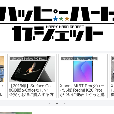
Microsoft SurfaceをOfficeなしで安く購入する
ガジェット＆スマホニュース
中
【2019年】Surface Go
Xiaomi Mi 9T Pro(グロー
X
8GB版をOfficeなしで一
バル版 Redmi K20 Pro)
をレ
番安くお得に購入する方
がついに発表！やっと購
法！個人輸入より安い
入できるように
ル
よ！【MCZ-00032】
【MCZ-00016】