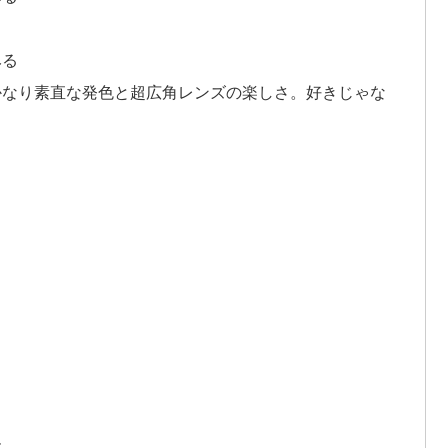
みる
ビュー。かなり素直な発色と超広角レンズの楽しさ。好きじゃな
ー