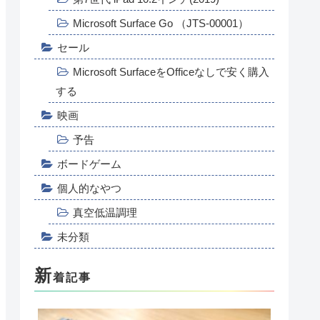
Microsoft Surface Go （JTS-00001）
セール
Microsoft SurfaceをOfficeなしで安く購入
する
映画
予告
ボードゲーム
個人的なやつ
真空低温調理
未分類
新
着記事