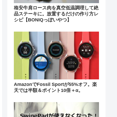
格安牛肩ロース肉を真空低温調理して絶
品ステーキに。放置するだけの作り方レ
シピ【BONIQっぽいやつ】
AmazonでFossil Sportが55%オフ。楽
天では半額＆ポイント10倍＋α。