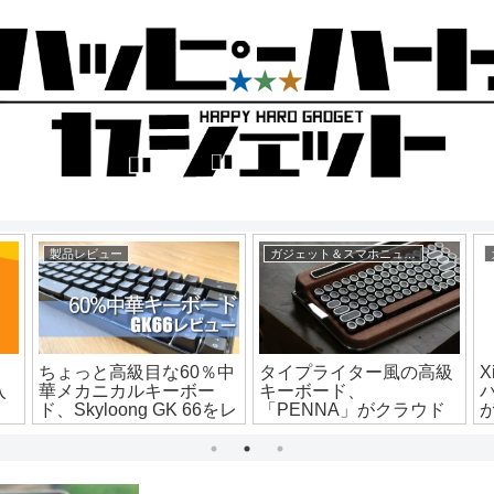
製品レビュー
ガジェット＆スマホニュース
、
ちょっと高級目な60％中
タイプライター風の高級
X
入
華メカニカルキーボー
キーボード、
バ
ド、Skyloong GK 66をレ
「PENNA」がクラウド
を
ビュー！
ファンディングサイト
。
CAMPFIREで支援受付中