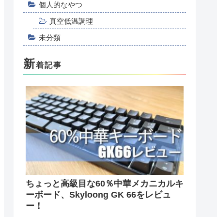
個人的なやつ
真空低温調理
未分類
新
着記事
ちょっと高級目な60％中華メカニカルキ
ーボード、Skyloong GK 66をレビュ
ー！