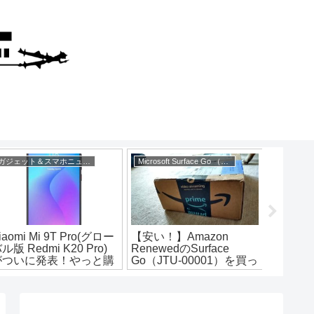
ガジェット＆スマホニュース
Microsoft Surface Go （JTS-00001）
製品レビ
iaomi Mi 9T Pro(グロー
【安い！】Amazon
【お絵
ル版 Redmi K20 Pro)
RenewedのSurface
10.2
がついに発表！やっと購
Go（JTU-00001）を買っ
iPad(
入できるように
てみました。開封～動作
機レビ
チェックまで 【バッテリ
戦える、
ー状態】【JTS-00001】
最安3
初代Pr