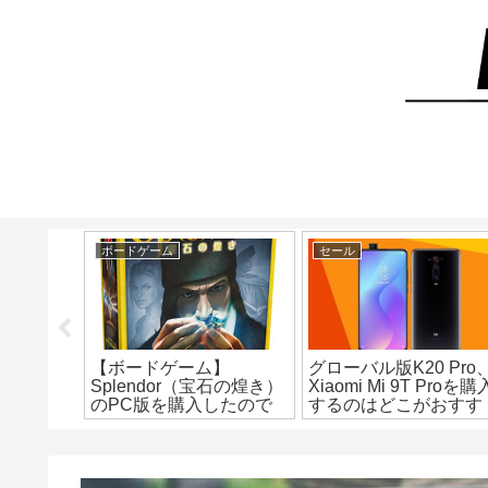
Xiaomi Mi 9T Pro（Redmi K20 Pro）
ボードゲーム
セール
入した
【ボードゲーム】
グローバル版K20 Pro
Proが到
Splendor（宝石の煌き）
Xiaomi Mi 9T Proを購
追跡して
のPC版を購入したので
するのはどこがおすす
ルが届か
レビュー＆プレイレポ！
め？各ショップの価格
い合わせ
【Steam】
比較・調べてみました
ro】