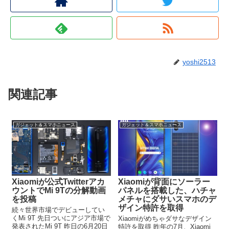
yoshi2513
関連記事
ガジェット＆スマホニュース
ガジェット＆スマホニュース
Xiaomiが公式Twitterアカ
Xiaomiが背面にソーラー
ウントでMi 9Tの分解動画
パネルを搭載した、ハチャ
を投稿
メチャにダサいスマホのデ
ザイン特許を取得
続々世界市場でデビューしてい
くMi 9T 先日ついにアジア市場で
Xiaomiがめちゃダサなデザイン
発表されたMi 9T 昨日の6月20日
特許を取得 昨年の7月、Xiaomi