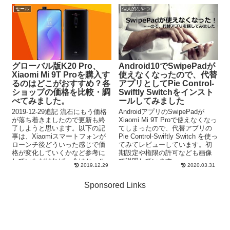
セール
個人的なやつ
グローバル版K20 Pro、
Android10でSwipePadが
Xiaomi Mi 9T Proを購入す
使えなくなったので、代替
るのはどこがおすすめ？各
アプリとしてPie Control-
ショップの価格を比較・調
Swiftly Switchをインスト
べてみました。
ールしてみました
2019-12-29追記 流石にもう価格
AndroidアプリのSwipePadが
が落ち着きましたので更新も終
Xiaomi Mi 9T Proで使えなくなっ
了しようと思います。以下の記
てしまったので、代替アプリの
事は、Xiaomiスマートフォンが
Pie Control-Swiftly Switch を使っ
ローンチ後どういった感じで価
てみてレビューしています。初
格が変化していくかなど参考に
期設定や権限の許可なども画像
していただければ。今はセール
で説明しています。
2019.12.29
2020.03.31
で個人輸入...
Sponsored Links