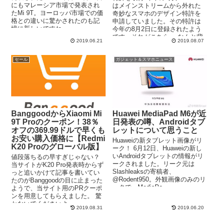
にもマレーシア市場で発表され
はメインストリームから外れた
たMi 9T。ヨーロッパ市場での価
奇妙なスマホのデザイン特許を
格との違いに驚かされたのも記
申請していました。その特許は
憶に新しいですね。 ...
今年の8月2日に登録されたよう
です。それがこちら。 なんと背
2019.06.21
2019.08.07
面に...
セール
ガジェット＆スマホニュース
BanggoodからXiaomi Mi
Huawei MediaPad M6が近
9T Proのクーポン！38％
日発表の噂、Androidタブ
オフの369.99ドルで早くも
レットについて思うこと
お安い購入価格に【Redmi
Huaweiの新タブレット画像がリ
K20 Proのグローバル版】
ーク！ 6月12日、Huaweiの新し
いAndroidタブレットの情報がリ
値段落ちるの早すぎじゃない？
ークされました。リーク元は
当サイトがK20 Pro発表時からず
Slashleaksの寄稿者、
っと追いかけて記事を書いてい
@Rodent950。外観画像のみのリ
たのがBanggoodの目に止まった
ークで、MediaPa...
ようで、当サイト用のPRクーポ
ンを用意してもらえました。 驚
かないでくださいよ…...
2019.08.31
2019.06.20