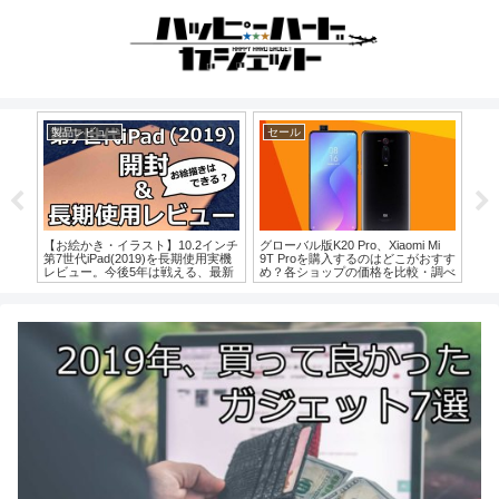
製品レビュー
セール
ボ
【お絵かき・イラスト】10.2インチ
グローバル版K20 Pro、Xiaomi Mi
【ボ
のナ
第7世代iPad(2019)を長期使用実機
9T Proを購入するのはどこがおすす
煌き
購入、
レビュー。今後5年は戦える、最新
め？各ショップの価格を比較・調べ
ュー
ー
無印iPadは最安3万円台なのにほぼ
てみました。
初代Proと比較できるスペック？
【第6世代との違い比較もあり】