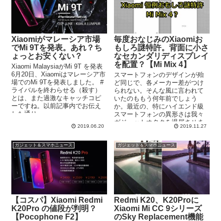
Xiaomiがマレーシア市場
毎度おなじみのXiaomiお
でMi 9Tを発表。あれ？ち
もしろ謎特許。背面に小さ
ょっとお安くない？
なセカンダリディスプレイ
を配置？【Mi Mix 4】
Xiaomi MalaysiaがMi 9T を発表
6月20日、Xiaomiはマレーシア市
スマートフォンのデザインが殆
場でのMi 9Tを発表しました。 #
ど同じで、各メーカー差がつけ
ライバルを終わらせる（殺す）
られない。そんな風に言われて
とは、また過激なキャッチコピ
いたのももう何年前でしょう
ーですね。以前記事内でお伝え
か。最近の、特にハイエンド級
した通り...
スマートフォンの異形さは我々
ガジェットオタクを退屈させま
2019.06.20
2019.11.27
せん。 Xiaomiも、早くからポッ
プ...
ガジェット＆スマホニュース
ガジェット＆スマホニュース
【コスパ】Xiaomi Redmi
Redmi K20、K20Proに
K20Pro の値段が判明？
Xiaomi Mi CC 9シリーズ
【Pocophone F2】
のSky Replacement機能