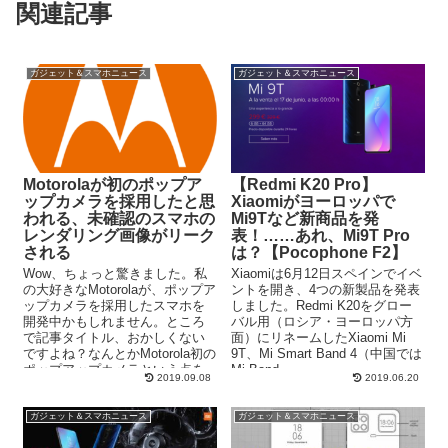
関連記事
ガジェット＆スマホニュース
ガジェット＆スマホニュース
Motorolaが初のポップア
【Redmi K20 Pro】
ップカメラを採用したと思
Xiaomiがヨーロッパで
われる、未確認のスマホの
Mi9Tなど新商品を発
レンダリング画像がリーク
表！……あれ、Mi9T Pro
される
は？【Pocophone F2】
Wow、ちょっと驚きました。私
Xiaomiは6月12日スペインでイベ
の大好きなMotorolaが、ポップア
ントを開き、4つの新製品を発表
ップカメラを採用したスマホを
しました。Redmi K20をグロー
開発中かもしれません。ところ
バル用（ロシア・ヨーロッパ方
で記事タイトル、おかしくない
面）にリネームしたXiaomi Mi
ですよね？なんとかMotorola初の
9T、Mi Smart Band 4（中国では
ポップアップカメラという点を
Mi Band...
2019.09.08
2019.06.20
強調したくて四苦八苦...
ガジェット＆スマホニュース
ガジェット＆スマホニュース