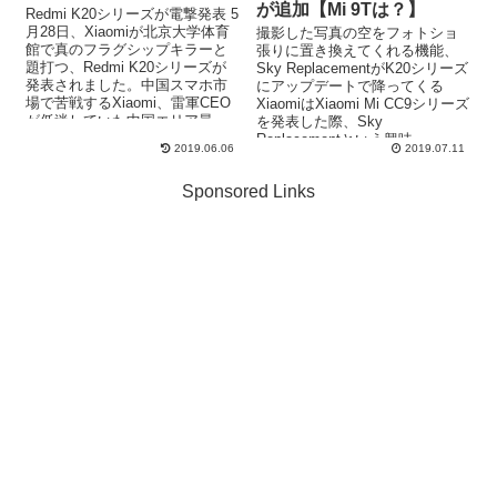
が追加【Mi 9Tは？】
Redmi K20シリーズが電撃発表 5
月28日、Xiaomiが北京大学体育
撮影した写真の空をフォトショ
館で真のフラグシップキラーと
張りに置き換えてくれる機能、
題打つ、Redmi K20シリーズが
Sky ReplacementがK20シリーズ
発表されました。中国スマホ市
にアップデートで降ってくる
場で苦戦するXiaomi、雷軍CEO
XiaomiはXiaomi Mi CC9シリーズ
が低迷していた中国エリア最
を発表した際、Sky
高...
Replacementという興味...
2019.06.06
2019.07.11
Sponsored Links