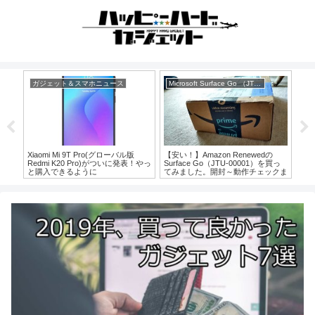
ガジェット＆スマホニュース
Microsoft Surface Go （JTS-00001）
ガ
T
Xiaomi Mi 9T Pro(グローバル版
【安い！】Amazon Renewedの
タ
てみ
Redmi K20 Pro)がついに発表！やっ
Surface Go（JTU-00001）を買っ
ド、
ので
と購入できるように
てみました。開封～動作チェックま
ディ
で 【バッテリー状態】【JTS-
受
00001】