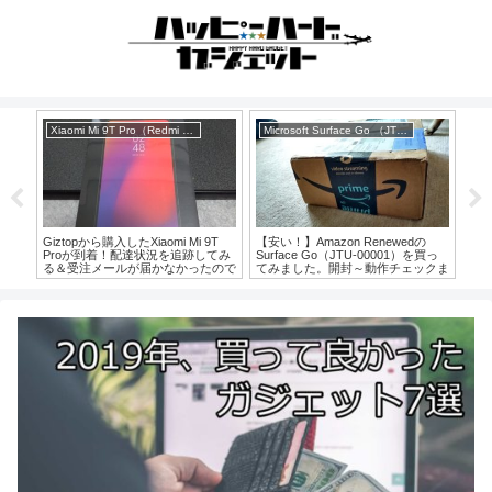
セール
製品レビュー
ちょっと高級目な60％中華メカニ
グローバル版K20 Pro、Xiaomi Mi
Xia
カルキーボード、Skyloong GK 66
買っ
9T Proを購入するのはどこがおすす
っ
をレビュー！
クま
め？各ショップの価格を比較・調べ
ル版R
てみました。