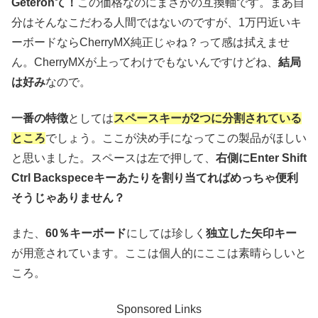
Geteronて！
この価格なのにまさかの互換軸です。まあ自
分はそんなこだわる人間ではないのですが、1万円近いキ
ーボードならCherryMX純正じゃね？って感は拭えませ
ん。CherryMXが上ってわけでもないんですけどね、
結局
は好み
なので。
一番の特徴
としては
スペースキーが2つに分割されている
ところ
でしょう。ここが決め手になってこの製品がほしい
と思いました。スペースは左で押して、
右側にEnter Shift
Ctrl Backspeceキーあたりを割り当てればめっちゃ便利
そうじゃありません？
また、
60％キーボード
にしては珍しく
独立した矢印キー
が用意されています。ここは個人的にここは素晴らしいと
ころ。
Sponsored Links