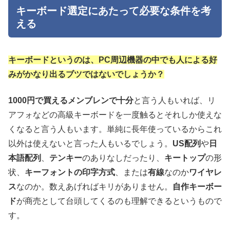
キーボード選定にあたって必要な条件を考
える
キーボードというのは、PC周辺機器の中でも人による好
みがかなり出るブツではないでしょうか
？
1000円で買えるメンブレンで十分
と言う人もいれば、リ
アフォなどの高級キーボードを一度触るとそれしか使えな
くなると言う人もいます。単純に長年使っているからこれ
以外は使えないと言った人もいるでしょう。
US配列
や
日
本語配列
、
テンキー
のありなしだったり、
キートップ
の形
状、
キーフォントの印字方式
、または
有線
なのか
ワイヤレ
ス
なのか。数えあげればキリがありません。
自作キーボー
ド
が商売として台頭してくるのも理解できるというもので
す。