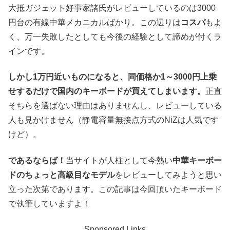
大抵ガジェット好事家諸氏がレビューしているのは3000
円台の有線中華メカニカルばかり。この辺りは
コスパ
もよ
く、万一失敗したとしても今後の経験として諦めが付くラ
インです。
しかし1万円近いものになると、同価格か1～3000円上乗
せするだけで国内のキーボードが買えてしまいます。
正直
そちらを選ばない理由はありませんし、レビューしている
人も見かけません（静電容量無接点方式のNiZは人気です
けど）。
であるならば！
当サイトが人柱として今熱い
中華キーボー
ドのちょっと高級目なモデル
をレビューしてみようと思い
立った次第であります。この記事は今回頂いたキーボード
で執筆していますよ！
Sponsored Links