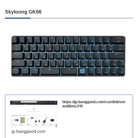
Skyloong GK66
https://jp.banggood.com/custlink/vm
mdWmLIYR
jp.banggood.com