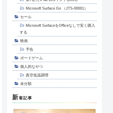
Microsoft Surface Go （JTS-00001）
セール
Microsoft SurfaceをOfficeなしで安く購入
する
映画
予告
ボードゲーム
個人的なやつ
真空低温調理
未分類
新
着記事