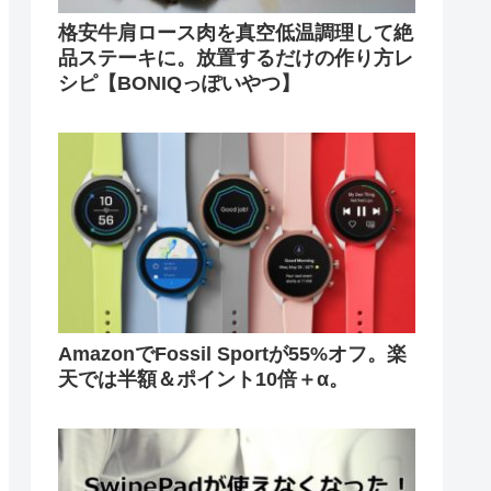
格安牛肩ロース肉を真空低温調理して絶
品ステーキに。放置するだけの作り方レ
シピ【BONIQっぽいやつ】
AmazonでFossil Sportが55%オフ。楽
天では半額＆ポイント10倍＋α。