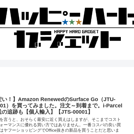
い！】Amazon RenewedのSurface Go（JTU-
001）を買ってみました。注文～到着まで。i-Parcel
送の追跡も【個人輸入】【JTS-00001】
を言うと、おそらく最安に近く買えはしますが、そこまでコスト
ォーマンスに優れる買い方ではありません。一番コスパの良い買
はヤフーショッピングでOffice抜きの新品を買うことだと思いま