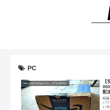
PC
【安
Microsoft Surface Go （JTS-00001）
00
配
結論
パフ
い方