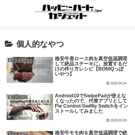
個人的なやつ
格安牛肩ロース肉を真空低温調理
真空低温調理
して絶品ステーキに。放置するだ
けの作り方レシピ【BONIQっぽ
いやつ】
2020.04.24
Android10でSwipePadが使えな
個人的なやつ
くなったので、代替アプリとして
Pie Control-Swiftly Switchをイン
ストールしてみました
2020.03.20
格安牛モモ肉を真空低温調理で絶
真空低温調理